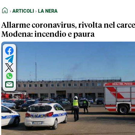
FEED RSS
Articoli
La Nera
HOME
ARTICOLI
LA NERA
MAPPA DEL SITO
Allarme coronavirus, rivolta nel carce
NORMATIVE DEONTOLOGICHE
Modena: incendio e paura
TERMINI e CONDIZIONI