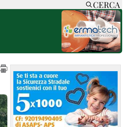
CERCA
HOME
CERCA
ACCEDI o REGISTRATI
CONTATTI
e
CON NOI
SOSTIENI LA PRESSA
CONOSCI LA PRESSA
he
COOKIE POLICY
PRIVACY POLICY
TTI
FEED RSS
MAPPA DEL SITO
NORMATIVE
DEONTOLOGICHE