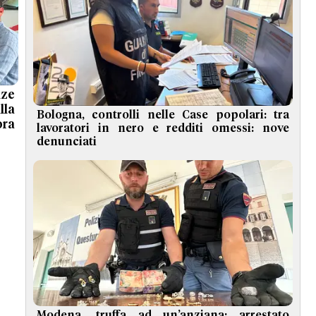
nze
la
Bologna, controlli nelle Case popolari: tra
ra
lavoratori in nero e redditi omessi: nove
denunciati
Modena, truffa ad un’anziana: arrestato