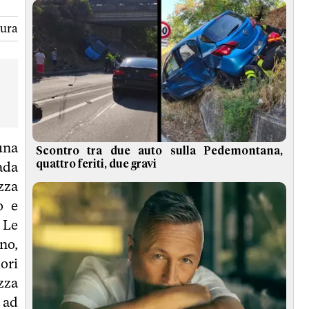
tura
una
Scontro tra due auto sulla Pedemontana,
quattro feriti, due gravi
ada
zza
o e
 Le
no,
ori
zza
 ad