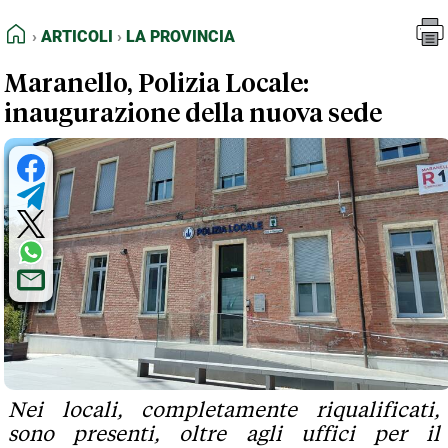
FEED RSS
Articoli
La Provincia
HOME
ARTICOLI
LA PROVINCIA
MAPPA DEL SITO
Maranello, Polizia Locale:
NORMATIVE DEONTOLOGICHE
inaugurazione della nuova sede
TERMINI e CONDIZIONI
Nei locali, completamente riqualificati,
sono presenti, oltre agli uffici per il