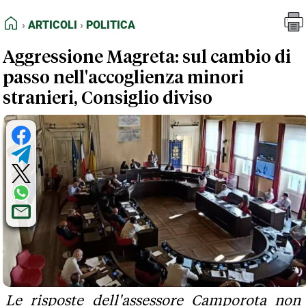
FEED RSS
Articoli
Politica
HOME
ARTICOLI
POLITICA
MAPPA DEL SITO
Aggressione Magreta: sul cambio di
NORMATIVE DEONTOLOGICHE
passo nell'accoglienza minori
TERMINI e CONDIZIONI
stranieri, Consiglio diviso
Le risposte dell'assessore Camporota non