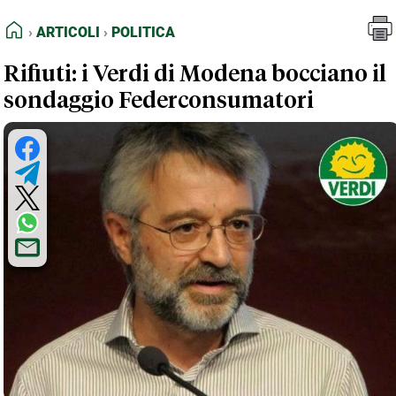
FEED RSS
Articoli
Politica
HOME
ARTICOLI
POLITICA
MAPPA DEL SITO
Rifiuti: i Verdi di Modena bocciano il
NORMATIVE DEONTOLOGICHE
sondaggio Federconsumatori
TERMINI e CONDIZIONI