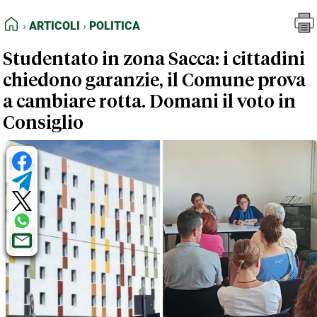
FEED RSS
Articoli
Politica
HOME
ARTICOLI
POLITICA
MAPPA DEL SITO
Studentato in zona Sacca: i cittadini
NORMATIVE DEONTOLOGICHE
chiedono garanzie, il Comune prova
TERMINI e CONDIZIONI
a cambiare rotta. Domani il voto in
Consiglio