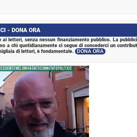
CI - DONA ORA
 ai lettori, senza nessun finanziamento pubblico. La pubblic
mo a chi quotidianamente ci segue di concederci un contribut
igliaia di lettori, è fondamentale.
DONA ORA