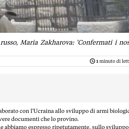
 russo, Maria Zakharova: 'Confermati i nos
1
minuto di let
laborato con l'Ucraina allo sviluppo di armi biolog
i avere documenti che lo provino.
, che abbiamo espresso ripetutamente, sullo sviluppo