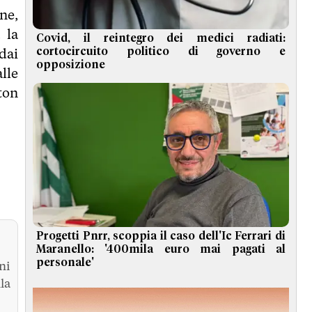
one,
 la
Covid, il reintegro dei medici radiati:
dai
cortocircuito politico di governo e
opposizione
lle
ton
Progetti Pnrr, scoppia il caso dell'Ic Ferrari di
Maranello: '400mila euro mai pagati al
personale'
ni
la