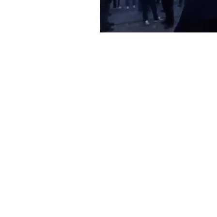
Loaded
:
Mute
18.25%