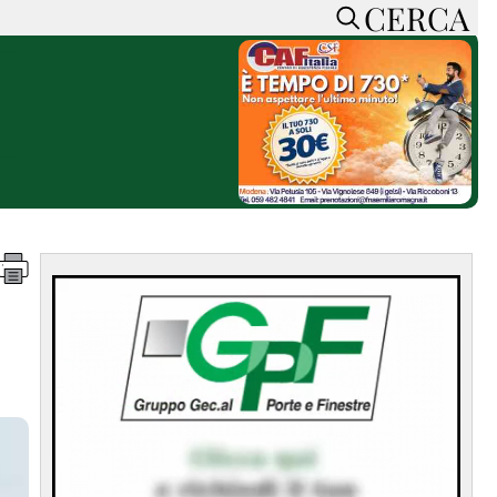
CERCA
HOME
CERCA
ACCEDI o REGISTRATI
CONTATTI
e
CON NOI
SOSTIENI LA PRESSA
CONOSCI LA PRESSA
he
COOKIE POLICY
PRIVACY POLICY
TTI
FEED RSS
MAPPA DEL SITO
NORMATIVE
DEONTOLOGICHE