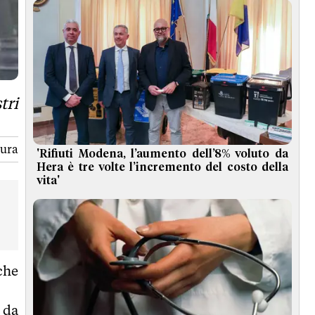
tri
tura
'Rifiuti Modena, l’aumento dell’8% voluto da
Hera è tre volte l’incremento del costo della
vita'
iche
 da