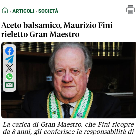
FEED RSS
Articoli
Società
HOME
ARTICOLI
SOCIETÀ
MAPPA DEL SITO
Aceto balsamico, Maurizio Fini
NORMATIVE DEONTOLOGICHE
rieletto Gran Maestro
TERMINI e CONDIZIONI
La carica di Gran Maestro, che Fini ricopre
da 8 anni, gli conferisce la responsabilità di