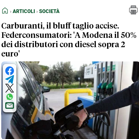
FEED RSS
Articoli
Società
HOME
ARTICOLI
SOCIETÀ
MAPPA DEL SITO
Carburanti, il bluff taglio accise.
NORMATIVE DEONTOLOGICHE
Federconsumatori: 'A Modena il 50%
TERMINI e CONDIZIONI
dei distributori con diesel sopra 2
euro'