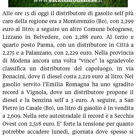
Alle ore 15 di oggi il distributore di gasolio self più
caro della regione era a Monterenzio (Bo), con 2,299
euro al litro; a seguire un altro Comune bolognese,
Lizzano in Belvedere, con 2,288 euro. Al terzo e
quarto posto Parma, con un distributore in Città a
2,275 e a Palanzano, con 2,229 euro. Nella provincia
di Modena ancora una volta “vince” la sgradevole
classifica un distributore del capoluogo, in via
Bonacini, dove il diesel costa 2,219 euro al litro. Nel
gasolio servito l'Emilia Romagna ha uno sgradito
record a Vignola, dove un distributore propone il
diesel e la benzina self a 3 euro. A seguire, a San
Pietro in Casale (Bo), un litro di gasolio è in vendita
a 2,609. Nella rete autostradale il record è a Secchia
Ovest con 2,518 euro. E' forte la tensione per quanto
potrebbe accadere lunedì, giornata dove spesso si