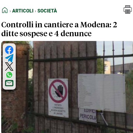
FEED RSS
Articoli
Società
HOME
ARTICOLI
SOCIETÀ
MAPPA DEL SITO
Controlli in cantiere a Modena: 2
NORMATIVE DEONTOLOGICHE
ditte sospese e 4 denunce
TERMINI e CONDIZIONI