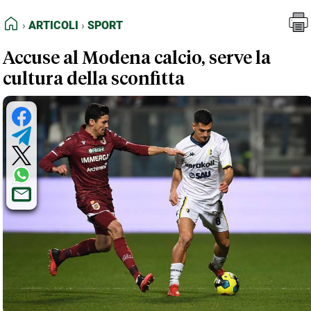
FEED RSS
Articoli
Sport
HOME
ARTICOLI
SPORT
MAPPA DEL SITO
Accuse al Modena calcio, serve la
NORMATIVE DEONTOLOGICHE
cultura della sconfitta
TERMINI e CONDIZIONI