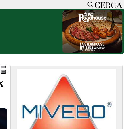
CERCA
HOME
CERCA
ACCEDI o REGISTRATI
CONTATTI
e
CON NOI
SOSTIENI LA PRESSA
CONOSCI LA PRESSA
he
COOKIE POLICY
x
PRIVACY POLICY
TTI
FEED RSS
MAPPA DEL SITO
NORMATIVE
DEONTOLOGICHE