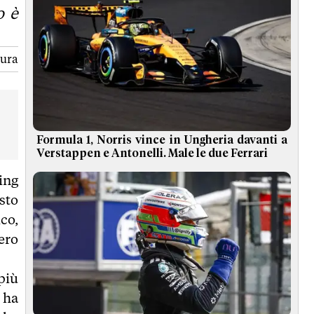
o è
tura
Formula 1, Norris vince in Ungheria davanti a
Verstappen e Antonelli. Male le due Ferrari
ing
sto
co,
ero
più
 ha