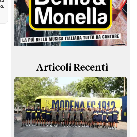
ità
o.
Articoli Recenti