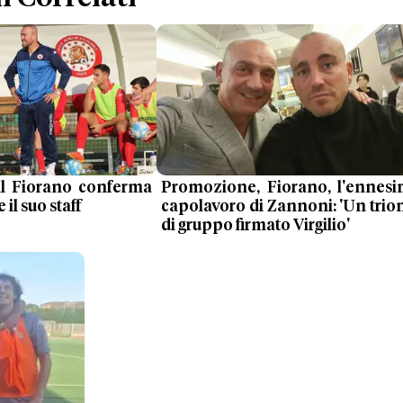
il Fiorano conferma
Promozione, Fiorano, l'ennes
 il suo staff
capolavoro di Zannoni: 'Un trio
di gruppo firmato Virgilio'