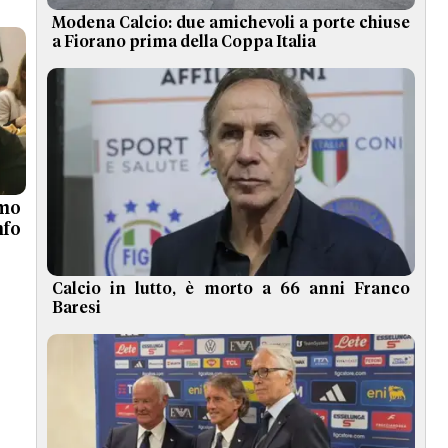
Modena Calcio: due amichevoli a porte chiuse
a Fiorano prima della Coppa Italia
imo
nfo
Calcio in lutto, è morto a 66 anni Franco
Baresi