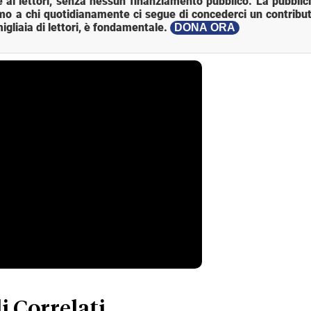
 ai lettori, senza nessun finanziamento pubblico. La pubblic
mo a chi quotidianamente ci segue di concederci un contribut
igliaia di lettori, è fondamentale.
DONA ORA
i Correlati