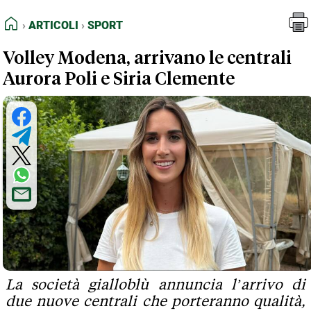
FEED RSS
Articoli
Sport
HOME
ARTICOLI
SPORT
MAPPA DEL SITO
Volley Modena, arrivano le centrali
NORMATIVE DEONTOLOGICHE
Aurora Poli e Siria Clemente
TERMINI e CONDIZIONI
La società gialloblù annuncia l’arrivo di
due nuove centrali che porteranno qualità,