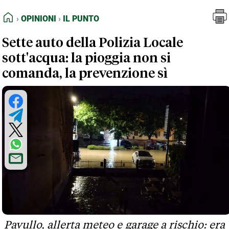
FEED RSS
Opinioni
Il Punto
HOME
OPINIONI
IL PUNTO
MAPPA DEL SITO
Sette auto della Polizia Locale
NORMATIVE DEONTOLOGICHE
sott'acqua: la pioggia non si
TERMINI e CONDIZIONI
comanda, la prevenzione sì
Pavullo, allerta meteo e garage a rischio: era