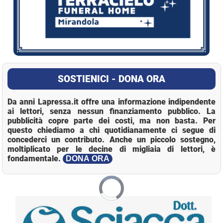
SOSTIENICI - DONA ORA
Da anni Lapressa.it offre una informazione indipendente
ai lettori, senza nessun finanziamento pubblico. La
pubblicità copre parte dei costi, ma non basta. Per
questo chiediamo a chi quotidianamente ci segue di
concederci un contributo. Anche un piccolo sostegno,
moltiplicato per le decine di migliaia di lettori, è
fondamentale.
DONA ORA
Video
Loaded
:
Mute
Player
0.00%
is
loading.