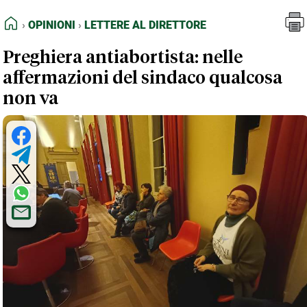
FEED RSS
Opinioni
Lettere al Direttore
HOME
OPINIONI
LETTERE AL DIRETTORE
MAPPA DEL SITO
Preghiera antiabortista: nelle
NORMATIVE DEONTOLOGICHE
affermazioni del sindaco qualcosa
TERMINI e CONDIZIONI
non va