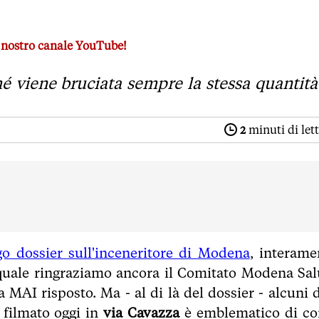
nata d'Europa
al nostro canale YouTube!
sempre la stessa quantità di materiale
é viene bruciata sempre la stessa quantità
2
minuti di let
o dossier sull'inceneritore di Modena
, interame
l quale ringraziamo ancora il Comitato Modena Sal
MAI risposto. Ma - al di là del dossier - alcuni d
 filmato oggi in
via Cavazza
è emblematico di c