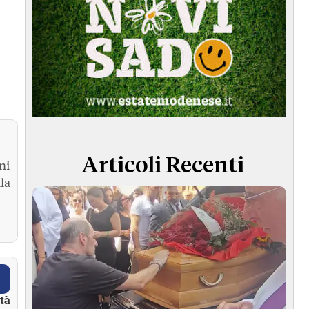
Articoli Recenti
ni
la
ità