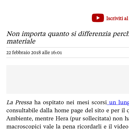
Un polo d'incenerimento nazionale nella città più inqui
Iscriviti 
Non importa quanto si differenzia perché viene bruciata 
Non importa quanto si differenzia perch
materiale
22 febbraio 2018 alle 16:01
La Pressa
ha ospitato nei mesi scorsi
un lung
consultabile dalla home page del sito e per i
Ambiente, mentre Hera (pur sollecitata) non ha 
macroscopici vale la pena ricordarli e il video