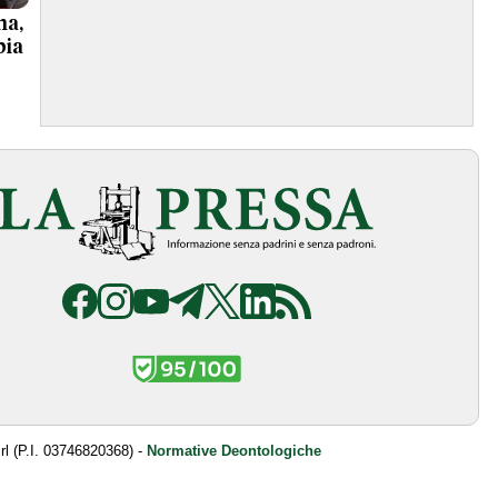
a,
bia
srl (P.I. 03746820368) -
Normative Deontologiche