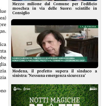
Mezzo milione dal Comune per l'edificio
moschea in via delle Suore: scintille in
due
Consiglio
ea)
pre
as.
fica
nta
bbe
lia
zia
Modena, il prefetto supera il sindaco a
sinistra: 'Nessuna emergenza sicurezza'
zia
ono