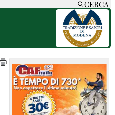
CERCA
HOME
CERCA
ACCEDI o REGISTRATI
CONTATTI
e
CON NOI
SOSTIENI LA PRESSA
CONOSCI LA PRESSA
he
COOKIE POLICY
PRIVACY POLICY
TTI
FEED RSS
MAPPA DEL SITO
NORMATIVE
DEONTOLOGICHE