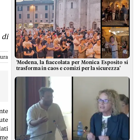
 di
tura
‘Modena, la fiaccolata per Monica Esposito si
trasforma in caos e comizi per la sicurezza'
nte
ute
ati
ome