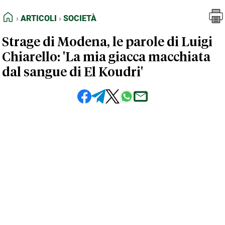
FEED RSS
Articoli
Società
HOME
ARTICOLI
SOCIETÀ
MAPPA DEL SITO
Strage di Modena, le parole di Luigi
NORMATIVE DEONTOLOGICHE
Chiarello: 'La mia giacca macchiata
TERMINI e CONDIZIONI
dal sangue di El Koudri'