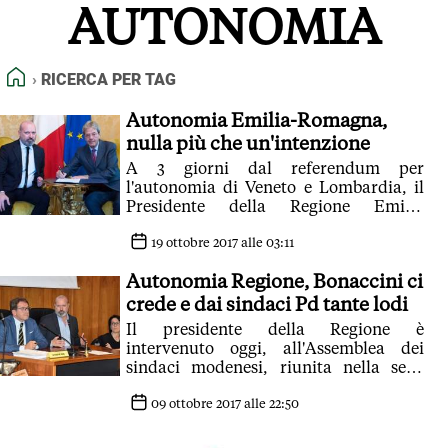
AUTONOMIA
FEED RSS
MAPPA DEL SITO
HOME
RICERCA PER TAG
NORMATIVE DEONTOLOGICHE
TERMINI e CONDIZIONI
Autonomia Emilia-Romagna,
nulla più che un'intenzione
A 3 giorni dal referendum per
l'autonomia di Veneto e Lombardia, il
Presidente della Regione Emilia
Romagna firma una 'dichiarazione di
intenti' con il Premier Gentiloni. Un
19 ottobre 2017 alle 03:11
accordo alla 'supercazzola' lo ha
Autonomia Regione, Bonaccini ci
definito Gianni Fava, coordinatore
giunta per i referendum. E la Regione
crede e dai sindaci Pd tante lodi
risponde: 'Impari l'educazione'
Il presidente della Regione è
intervenuto oggi, all'Assemblea dei
sindaci modenesi, riunita nella sede
della Provincia; ha partecipato anche
Emma Petitti, assessore regionale al
09 ottobre 2017 alle 22:50
Riordino istituzionale