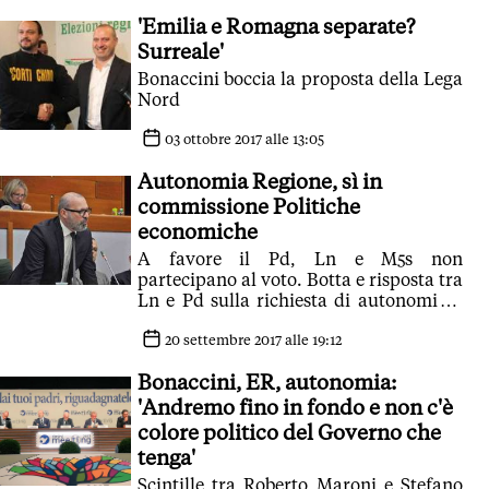
'Emilia e Romagna separate?
Surreale'
Bonaccini boccia la proposta della Lega
Nord
03 ottobre 2017 alle 13:05
Autonomia Regione, sì in
commissione Politiche
economiche
A favore il Pd, Ln e M5s non
partecipano al voto. Botta e risposta tra
Ln e Pd sulla richiesta di autonomia e
tra M5s e Pd sul percorso istituzionale
seguito
20 settembre 2017 alle 19:12
Bonaccini, ER, autonomia:
'Andremo fino in fondo e non c'è
colore politico del Governo che
tenga'
Scintille tra Roberto Maroni e Stefano