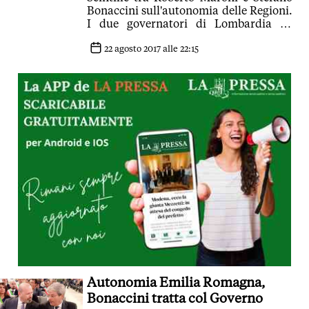
Bonaccini sull'autonomia delle Regioni.
I due governatori di Lombardia ed
Emilia-Romagna si sono confrontati
questa sera al Meeting di Rimini. 'Si
22 agosto 2017 alle 22:15
può lasciare al Governo di decidere se
dare autonomia o no- punge per primo
Maroni- in passato non è mai successo.
Auguro tanta fortuna a Bonaccini che
ci prova'
Autonomia Emilia Romagna,
Bonaccini tratta col Governo