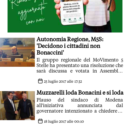
Autonomia Regione, M5S:
'Decidono i cittadini non
Bonaccini'
Il gruppo regionale del MoVimento 5
Stelle ha presentato una risoluzione che
sarà discussa e votata in Assemblea
Legislativa. 'Tema troppo importante
che non può essere portato avanti da
25 luglio 2017 alle 17:32
chi nemmeno un anno fa sosteneva una
Muzzarelli loda Bonacini e si loda
riforma che azzerava i poteri delle
Regioni'
Plauso del sindaco di Modena
all'iniziativa annunciata dal
governatore intenzionato a chiedere al
Governo maggiore autonomia nella
spesa: 'L'Emilia Romagna sa spendere
18 luglio 2017 alle 00:10
bene e quindi merita fiducia'