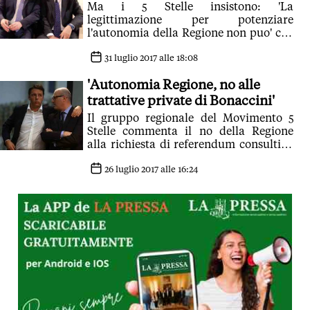
Ma i 5 Stelle insistono: 'La
legittimazione per potenziare
l'autonomia della Regione non puo' che
passare attraverso un referendum
consultivo'
31 luglio 2017 alle 18:08
'Autonomia Regione, no alle
trattative private di Bonaccini'
Il gruppo regionale del Movimento 5
Stelle commenta il no della Regione
alla richiesta di referendum consultivo
sul tema dell'autonomia: Fino ad oggi,
se Bonaccini ha lavorato in silenzio
26 luglio 2017 alle 16:24
forse lo ha fatto come leader regionale
di un partito politico e non in veste di
Presidente. Questo modo di agire non è
rispettoso nei confronti dei cittadini
che hanno eletto dei loro
rappresentanti in Assemblea
Legislativa per svolgere un ruolo di
fatto esautorato da Bonaccini