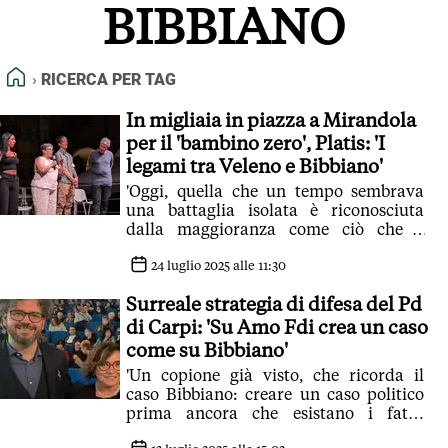
BIBBIANO
FEED RSS
MAPPA DEL SITO
HOME
RICERCA PER TAG
NORMATIVE DEONTOLOGICHE
TERMINI e CONDIZIONI
In migliaia in piazza a Mirandola
per il 'bambino zero', Platis: 'I
legami tra Veleno e Bibbiano'
'Oggi, quella che un tempo sembrava
una battaglia isolata è riconosciuta
dalla maggioranza come ciò che è
sempre stata: una battaglia per la
verità e giustizia'
24 luglio 2025 alle 11:30
Surreale strategia di difesa del Pd
di Carpi: 'Su Amo Fdi crea un caso
come su Bibbiano'
'Un copione già visto, che ricorda il
caso Bibbiano: creare un caso politico
prima ancora che esistano i fatti,
cavalcando indignazione e sospetto'