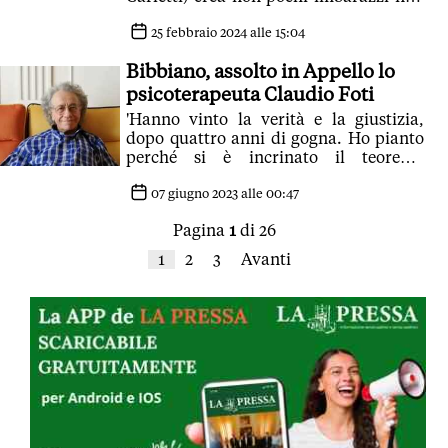
solo a Fdi ma anche a Lega e Forza
Italia
25 febbraio 2024 alle 15:04
Bibbiano, assolto in Appello lo
psicoterapeuta Claudio Foti
'Hanno vinto la verità e la giustizia,
dopo quattro anni di gogna. Ho pianto
perché si è incrinato il teorema
accusatorio'
07 giugno 2023 alle 00:47
Pagina
1
di 26
1
2
3
Avanti