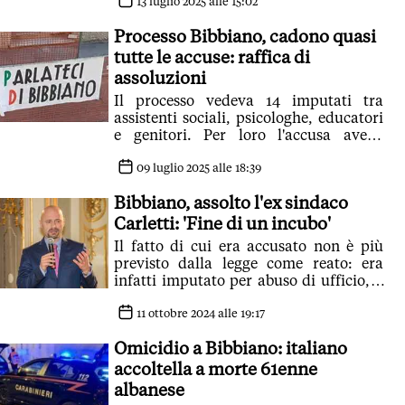
13 luglio 2025 alle 15:02
Processo Bibbiano, cadono quasi
tutte le accuse: raffica di
assoluzioni
Il processo vedeva 14 imputati tra
assistenti sociali, psicologhe, educatori
e genitori. Per loro l'accusa aveva
chiesto un totale di oltre 70 anni di
carcere
09 luglio 2025 alle 18:39
Bibbiano, assolto l'ex sindaco
Carletti: 'Fine di un incubo'
Il fatto di cui era accusato non è più
previsto dalla legge come reato: era
infatti imputato per abuso di ufficio, il
reato abrogato in estate dal Ddl Nordio
11 ottobre 2024 alle 19:17
Omicidio a Bibbiano: italiano
accoltella a morte 61enne
albanese