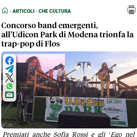
FEED RSS
Articoli
Che Cultura
HOME
ARTICOLI
CHE CULTURA
MAPPA DEL SITO
Concorso band emergenti,
NORMATIVE DEONTOLOGICHE
all’Udicon Park di Modena trionfa la
TERMINI e CONDIZIONI
trap-pop di Flos
Premiati anche Sofia Rossi e gli ‘Ego nel