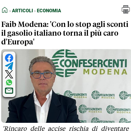
FEED RSS
Articoli
Economia
HOME
ARTICOLI
ECONOMIA
MAPPA DEL SITO
Faib Modena: 'Con lo stop agli sconti
NORMATIVE DEONTOLOGICHE
il gasolio italiano torna il più caro
TERMINI e CONDIZIONI
d'Europa'
'Rincaro delle accise rischia di diventare