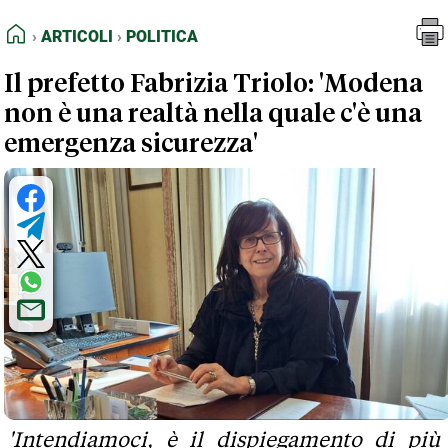
FEED RSS
Articoli
Politica
HOME
ARTICOLI
POLITICA
MAPPA DEL SITO
Il prefetto Fabrizia Triolo: 'Modena
NORMATIVE DEONTOLOGICHE
non è una realtà nella quale c'è una
TERMINI e CONDIZIONI
emergenza sicurezza'
'Intendiamoci, è il dispiegamento di più