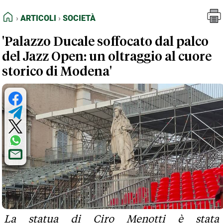
FEED RSS
Articoli
Società
HOME
ARTICOLI
SOCIETÀ
MAPPA DEL SITO
'Palazzo Ducale soffocato dal palco
NORMATIVE DEONTOLOGICHE
del Jazz Open: un oltraggio al cuore
TERMINI e CONDIZIONI
storico di Modena'
La statua di Ciro Menotti è stata