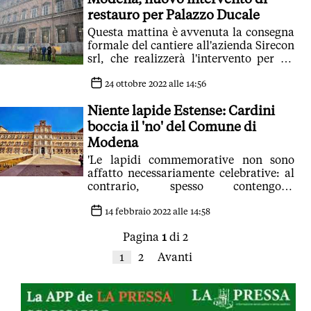
restauro per Palazzo Ducale
Questa mattina è avvenuta la consegna
formale del cantiere all'azienda Sirecon
srl, che realizzerà l'intervento per un
valore complessivo di 1,5 milioni
24 ottobre 2022 alle 14:56
Niente lapide Estense: Cardini
boccia il 'no' del Comune di
Modena
'Le lapidi commemorative non sono
affatto necessariamente celebrative: al
contrario, spesso contengono
implicitamente un monito'
14 febbraio 2022 alle 14:58
Pagina
1
di 2
1
2
Avanti