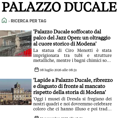
PALAZZO DUCALE
FEED RSS
MAPPA DEL SITO
HOME
RICERCA PER TAG
NORMATIVE DEONTOLOGICHE
TERMINI e CONDIZIONI
'Palazzo Ducale soffocato dal
palco del Jazz Open: un oltraggio
al cuore storico di Modena'
La statua di Ciro Menotti è stata
imprigionata tra tubi e strutture
metalliche, mentre i bagni chimici sono
stati piazzati direttamente contro il
monumento
08 luglio 2026 alle 08:31
'Lapide a Palazzo Ducale, ribrezzo
e disgusto di fronte al mancato
rispetto della storia di Modena'
'Oggi i musei di Dresda si fregiano dei
nostri quadri e noi dovremmo celebrare
coloro che ci hanno illuso e poi traditi
per mantenere il proprio privilegio?'