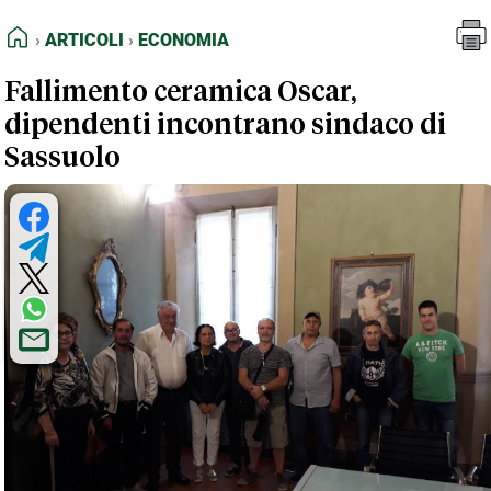
FEED RSS
Articoli
Economia
HOME
ARTICOLI
ECONOMIA
MAPPA DEL SITO
Fallimento ceramica Oscar,
NORMATIVE DEONTOLOGICHE
dipendenti incontrano sindaco di
TERMINI e CONDIZIONI
Sassuolo