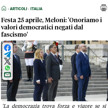
FEED RSS
Articoli
Italia
HOME
ARTICOLI
ITALIA
MAPPA DEL SITO
Festa 25 aprile, Meloni: 'Onoriamo i
NORMATIVE DEONTOLOGICHE
valori democratici negati dal
TERMINI e CONDIZIONI
fascismo'
'La democrazia trova forza e vigore se si