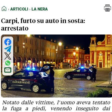
FEED RSS
Articoli
La Nera
HOME
ARTICOLI
LA NERA
MAPPA DEL SITO
Carpi, furto su auto in sosta:
NORMATIVE DEONTOLOGICHE
arrestato
TERMINI e CONDIZIONI
Notato dalle vittime, l’uomo aveva tentato
la fuga a piedi, venendo inseguito dai