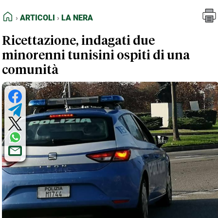
FEED RSS
Articoli
La Nera
HOME
ARTICOLI
LA NERA
MAPPA DEL SITO
Ricettazione, indagati due
NORMATIVE DEONTOLOGICHE
minorenni tunisini ospiti di una
TERMINI e CONDIZIONI
comunità