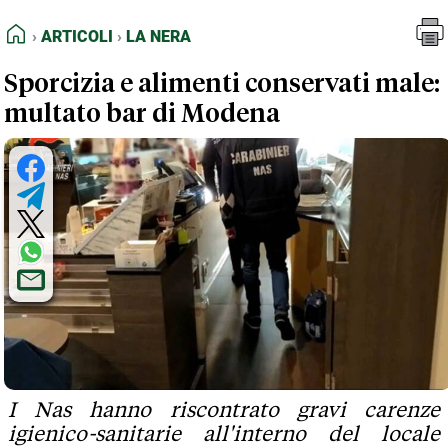
FEED RSS
Articoli
La Nera
HOME
ARTICOLI
LA NERA
MAPPA DEL SITO
Sporcizia e alimenti conservati male:
NORMATIVE DEONTOLOGICHE
multato bar di Modena
TERMINI e CONDIZIONI
I Nas hanno riscontrato gravi carenze
igienico-sanitarie all'interno del locale