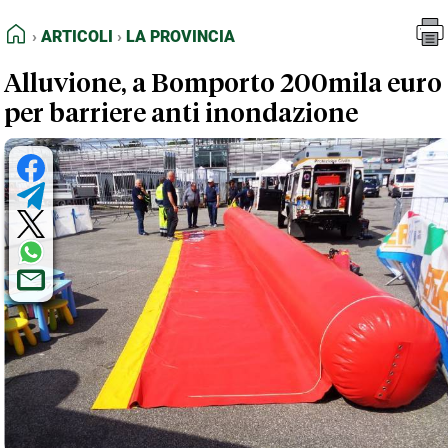
FEED RSS
Articoli
La Provincia
HOME
ARTICOLI
LA PROVINCIA
MAPPA DEL SITO
Alluvione, a Bomporto 200mila euro
NORMATIVE DEONTOLOGICHE
per barriere anti inondazione
TERMINI e CONDIZIONI