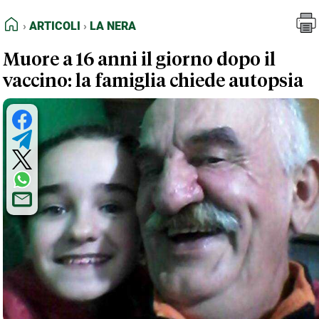
FEED RSS
Articoli
La Nera
HOME
ARTICOLI
LA NERA
MAPPA DEL SITO
Muore a 16 anni il giorno dopo il
NORMATIVE DEONTOLOGICHE
vaccino: la famiglia chiede autopsia
TERMINI e CONDIZIONI