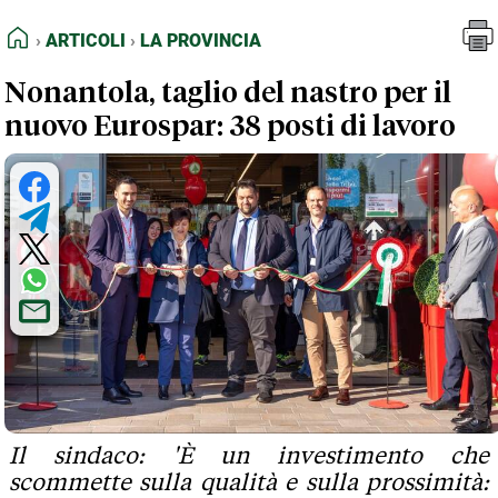
FEED RSS
Articoli
La Provincia
HOME
ARTICOLI
LA PROVINCIA
MAPPA DEL SITO
Nonantola, taglio del nastro per il
NORMATIVE DEONTOLOGICHE
nuovo Eurospar: 38 posti di lavoro
TERMINI e CONDIZIONI
Il sindaco: 'È un investimento che
scommette sulla qualità e sulla prossimità: