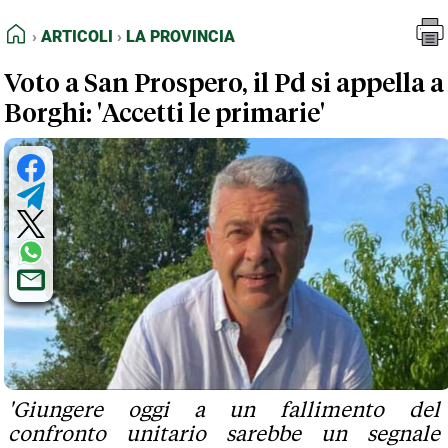
FEED RSS
Articoli
La Provincia
HOME
ARTICOLI
LA PROVINCIA
MAPPA DEL SITO
Voto a San Prospero, il Pd si appella a
NORMATIVE DEONTOLOGICHE
Borghi: 'Accetti le primarie'
TERMINI e CONDIZIONI
'Giungere oggi a un fallimento del
confronto unitario sarebbe un segnale