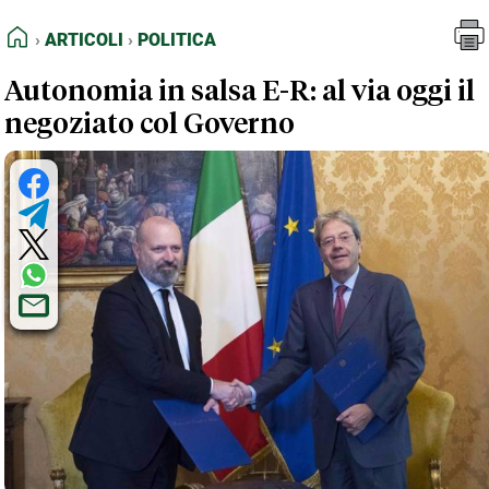
FEED RSS
Articoli
Politica
HOME
ARTICOLI
POLITICA
MAPPA DEL SITO
Autonomia in salsa E-R: al via oggi il
NORMATIVE DEONTOLOGICHE
negoziato col Governo
TERMINI e CONDIZIONI