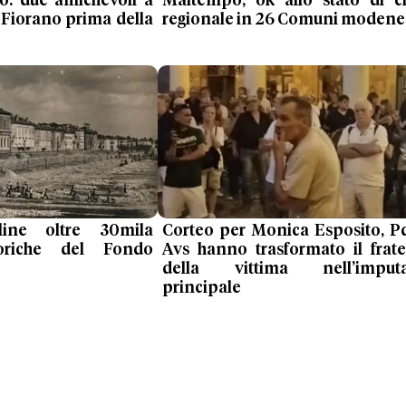
o: due amichevoli a
Maltempo, ok allo stato di cr
 Fiorano prima della
regionale in 26 Comuni modene
ine oltre 30mila
Corteo per Monica Esposito, P
toriche del Fondo
Avs hanno trasformato il frate
della vittima nell’imputa
principale