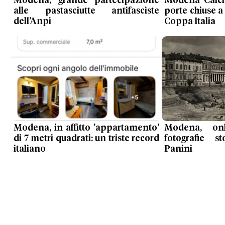
Modena, grande partecipazione
Modena Calci
alle pastasciutte antifasciste
porte chiuse a
dell’Anpi
Coppa Italia
Modena, in affitto 'appartamento'
Modena, onl
di 7 metri quadrati: un triste record
fotografie s
italiano
Panini