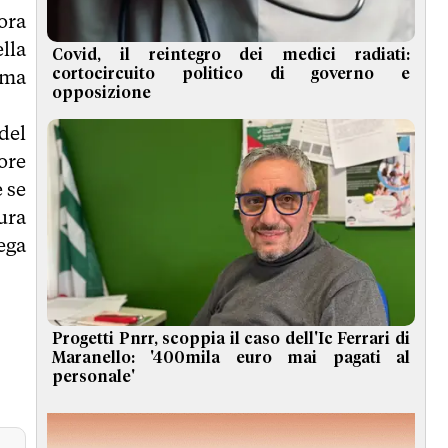
 ora
lla
Covid, il reintegro dei medici radiati:
mma
cortocircuito politico di governo e
opposizione
del
ore
e se
ura
ega
Progetti Pnrr, scoppia il caso dell'Ic Ferrari di
Maranello: '400mila euro mai pagati al
personale'