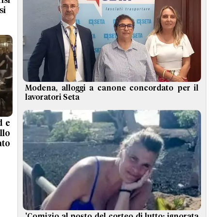
isi
si
Modena, alloggi a canone concordato per il
lavoratori Seta
d e
llo
to
'Comizio al posto del corteo di lutto: ignorata