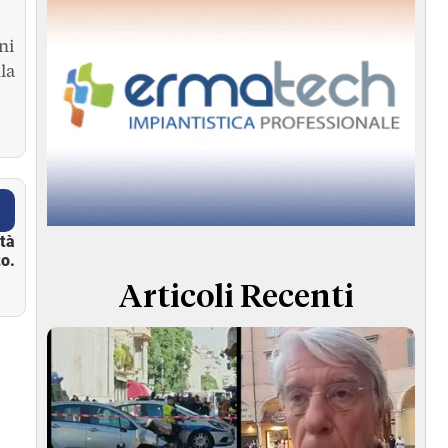
ni
la
ità
o.
Articoli Recenti