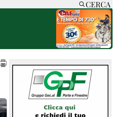
CERCA
HOME
CERCA
ACCEDI o REGISTRATI
CONTATTI
e
CON NOI
SOSTIENI LA PRESSA
CONOSCI LA PRESSA
he
COOKIE POLICY
PRIVACY POLICY
TTI
FEED RSS
MAPPA DEL SITO
NORMATIVE
DEONTOLOGICHE