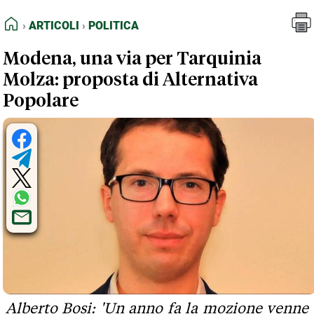
FEED RSS
Articoli
Politica
HOME
ARTICOLI
POLITICA
MAPPA DEL SITO
Modena, una via per Tarquinia
NORMATIVE DEONTOLOGICHE
Molza: proposta di Alternativa
TERMINI e CONDIZIONI
Popolare
Alberto Bosi: 'Un anno fa la mozione venne