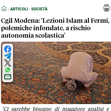
FEED RSS
Articoli
Società
HOME
ARTICOLI
SOCIETÀ
MAPPA DEL SITO
Cgil Modena: 'Lezioni Islam al Fermi,
NORMATIVE DEONTOLOGICHE
polemiche infondate, a rischio
TERMINI e CONDIZIONI
autonomia scolastica'
'Ci sarebbe bisogno di maggiore analisi e