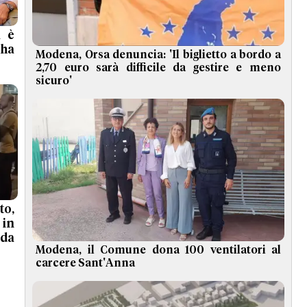
a è
 ha
Modena, Orsa denuncia: 'Il biglietto a bordo a
2,70 euro sarà difficile da gestire e meno
sicuro'
to,
in
da
Modena, il Comune dona 100 ventilatori al
carcere Sant'Anna