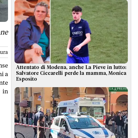
one
tura
nse
Attentato di Modena, anche La Pieve in lutto:
i a
Salvatore Ciccarelli perde la mamma, Monica
Esposito
nte
 in