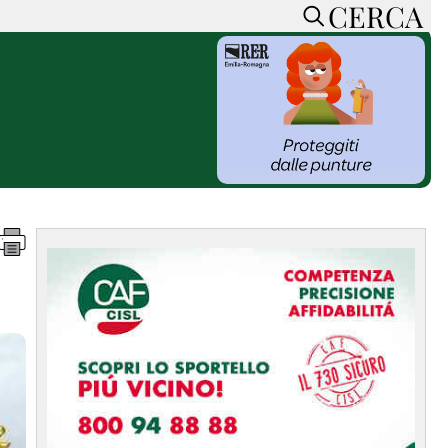
CERCA
HOME
CERCA
ACCEDI o REGISTRATI
CONTATTI
e
CON NOI
SOSTIENI LA PRESSA
CONOSCI LA PRESSA
he
COOKIE POLICY
PRIVACY POLICY
TTI
FEED RSS
MAPPA DEL SITO
NORMATIVE
DEONTOLOGICHE