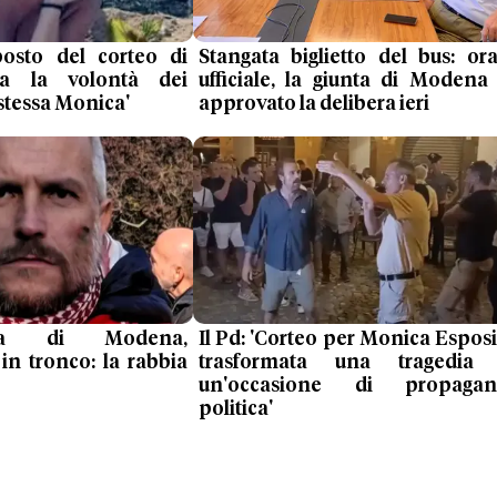
posto del corteo di
Stangata biglietto del bus: or
ata la volontà dei
ufficiale, la giunta di Modena
 stessa Monica'
approvato la delibera ieri
pa di Modena,
Il Pd: 'Corteo per Monica Esposi
in tronco: la rabbia
trasformata una tragedia 
un'occasione di propagan
politica'