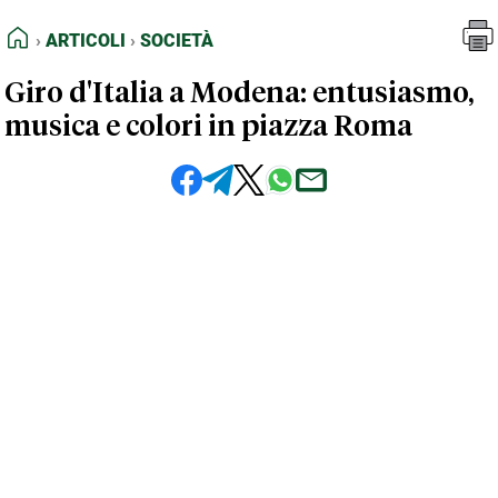
FEED RSS
Articoli
Società
HOME
ARTICOLI
SOCIETÀ
MAPPA DEL SITO
Giro d'Italia a Modena: entusiasmo,
NORMATIVE DEONTOLOGICHE
musica e colori in piazza Roma
TERMINI e CONDIZIONI