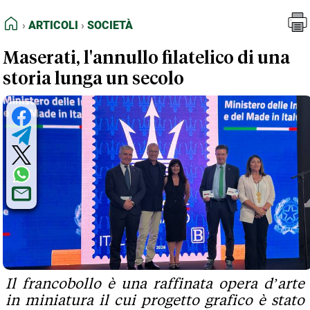
FEED RSS
Articoli
Società
HOME
ARTICOLI
SOCIETÀ
MAPPA DEL SITO
Maserati, l'annullo filatelico di una
NORMATIVE DEONTOLOGICHE
storia lunga un secolo
TERMINI e CONDIZIONI
Il francobollo è una raffinata opera d’arte
in miniatura il cui progetto grafico è stato