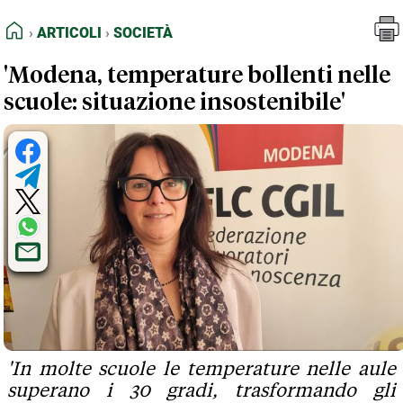
FEED RSS
Articoli
Società
HOME
ARTICOLI
SOCIETÀ
MAPPA DEL SITO
'Modena, temperature bollenti nelle
NORMATIVE DEONTOLOGICHE
scuole: situazione insostenibile'
TERMINI e CONDIZIONI
'In molte scuole le temperature nelle aule
superano i 30 gradi, trasformando gli