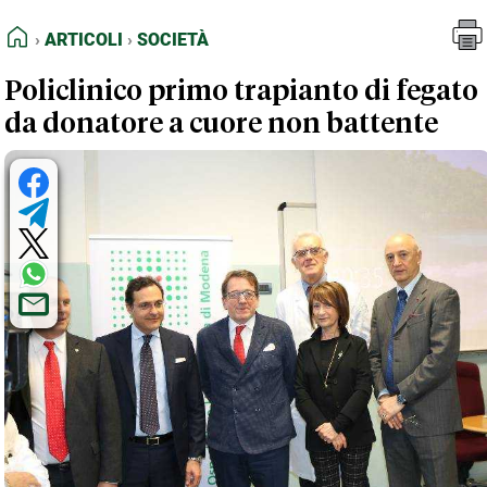
FEED RSS
Articoli
Società
HOME
ARTICOLI
SOCIETÀ
MAPPA DEL SITO
Policlinico primo trapianto di fegato
NORMATIVE DEONTOLOGICHE
da donatore a cuore non battente
TERMINI e CONDIZIONI