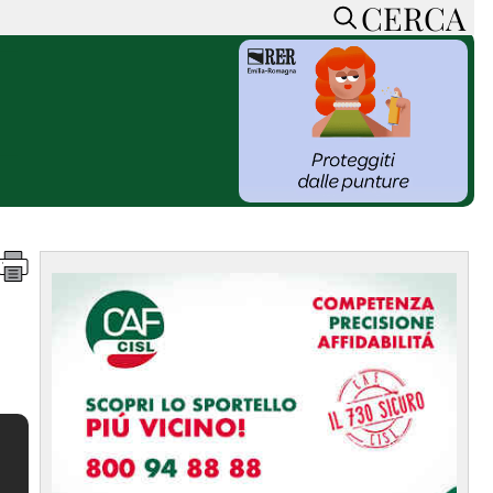
CERCA
HOME
CERCA
ACCEDI o REGISTRATI
CONTATTI
e
CON NOI
SOSTIENI LA PRESSA
CONOSCI LA PRESSA
he
COOKIE POLICY
PRIVACY POLICY
TTI
FEED RSS
MAPPA DEL SITO
NORMATIVE
DEONTOLOGICHE