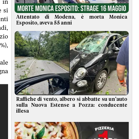
 in
 si
Attentato di Modena, è morta Monica
enti
Esposito, aveva 55 anni
ndi,
azio
%),
tale
gna
Raffiche di vento, albero si abbatte su un'auto
sulla Nuova Estense a Pozza: conducente
illesa