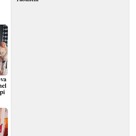
ova
nel
pi