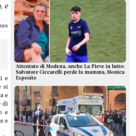
, e
tura
Attentato di Modena, anche La Pieve in lutto:
Salvatore Ciccarelli perde la mamma, Monica
i e
Esposito
 si
a e
 di
o e
e e