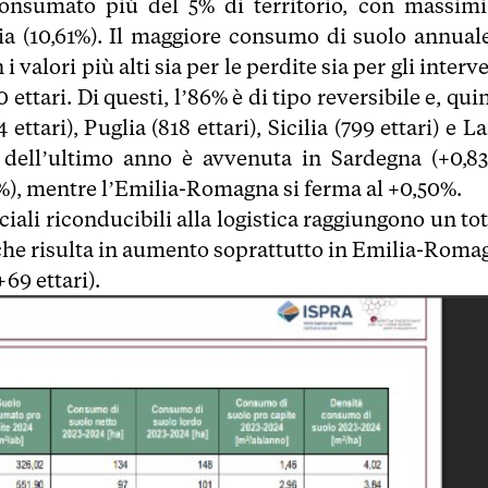
consumato più del 5% di territorio, con massimi
a (10,61%). Il maggiore consumo di suolo annuale
valori più alti sia per le perdite sia per gli interv
ettari. Di questi, l’86% è di tipo reversibile e, qui
tari), Puglia (818 ettari), Sicilia (799 ettari) e L
e dell’ultimo anno è avvenuta in Sardegna (+0,83
2%), mentre l’Emilia-Romagna si ferma al +0,50%.
iciali riconducibili alla logistica raggiungono un to
 che risulta in aumento soprattutto in Emilia-Roma
+69 ettari).