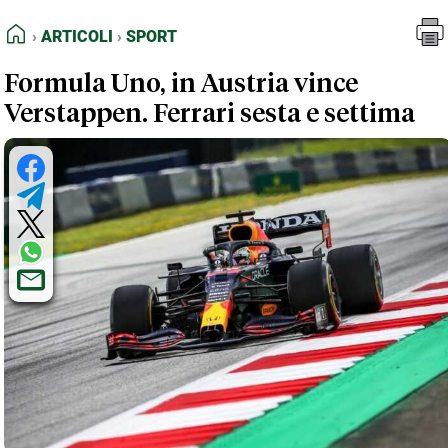
FEED RSS
Articoli
Sport
HOME
ARTICOLI
SPORT
MAPPA DEL SITO
Formula Uno, in Austria vince
NORMATIVE DEONTOLOGICHE
Verstappen. Ferrari sesta e settima
TERMINI e CONDIZIONI