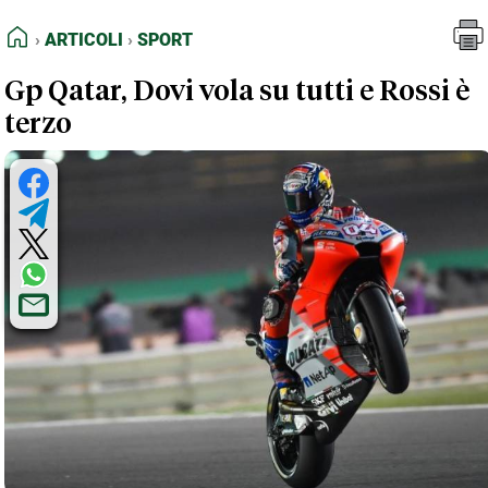
FEED RSS
Articoli
Sport
HOME
ARTICOLI
SPORT
MAPPA DEL SITO
Gp Qatar, Dovi vola su tutti e Rossi è
NORMATIVE DEONTOLOGICHE
terzo
TERMINI e CONDIZIONI