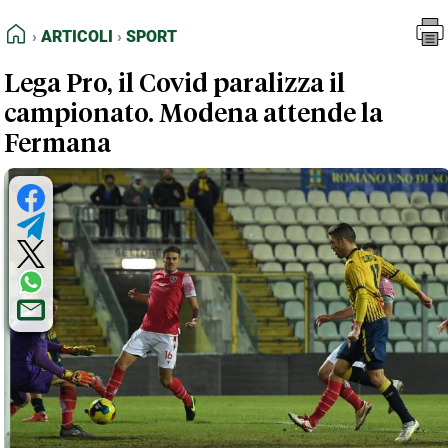
FEED RSS
Articoli
Sport
HOME
ARTICOLI
SPORT
MAPPA DEL SITO
Lega Pro, il Covid paralizza il
NORMATIVE DEONTOLOGICHE
campionato. Modena attende la
TERMINI e CONDIZIONI
Fermana