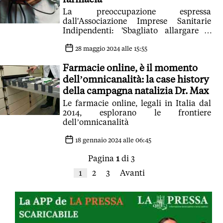
La preoccupazione espressa
dall'Associazione Imprese Sanitarie
Indipendenti: 'Sbagliato allargare il
campo di azione dei farmacisti oltre il
proprio percorso. Per un
28 maggio 2024 alle 15:55
elettrocardiogramma si potrà andare a
Farmacie online, è il momento
fare dal farmacista che tutto ha
studiato tranne che medicina'
dell’omnicanalità: la case history
della campagna natalizia Dr. Max
Le farmacie online, legali in Italia dal
2014, esplorano le frontiere
dell’omnicanalità
18 gennaio 2024 alle 06:45
Pagina
1
di 3
1
2
3
Avanti