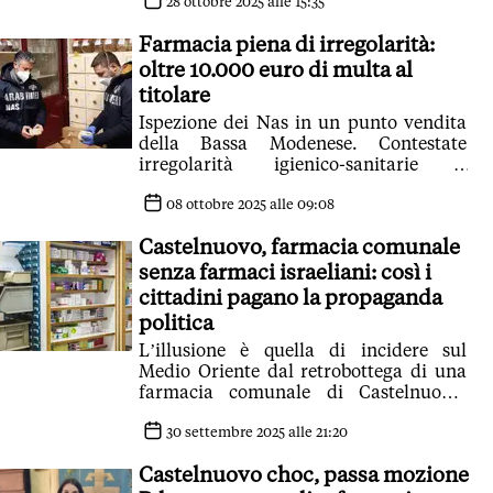
un piano economico
28 ottobre 2025 alle 15:35
Farmacia piena di irregolarità:
oltre 10.000 euro di multa al
titolare
Ispezione dei Nas in un punto vendita
della Bassa Modenese. Contestate
irregolarità igienico-sanitarie e
amministrative anche nel laboratorio
dei preparati galenici
08 ottobre 2025 alle 09:08
Castelnuovo, farmacia comunale
senza farmaci israeliani: così i
cittadini pagano la propaganda
politica
L’illusione è quella di incidere sul
Medio Oriente dal retrobottega di una
farmacia comunale di Castelnuovo.
Penalizzando i cittadini italiani
30 settembre 2025 alle 21:20
Castelnuovo choc, passa mozione