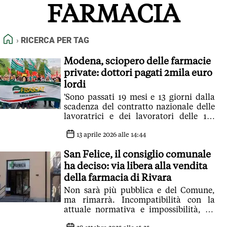
FARMACIA
FEED RSS
MAPPA DEL SITO
HOME
RICERCA PER TAG
NORMATIVE DEONTOLOGICHE
TERMINI e CONDIZIONI
Modena, sciopero delle farmacie
private: dottori pagati 2mila euro
lordi
'Sono passati 19 mesi e 13 giorni dalla
scadenza del contratto nazionale delle
lavoratrici e dei lavoratori delle 173
farmacie private a Modena'
13 aprile 2026 alle 14:44
San Felice, il consiglio comunale
ha deciso: via libera alla vendita
della farmacia di Rivara
Non sarà più pubblica e del Comune,
ma rimarrà. Incompatibilità con la
attuale normativa e impossibilità, da
parte del Comune, di intervenire con