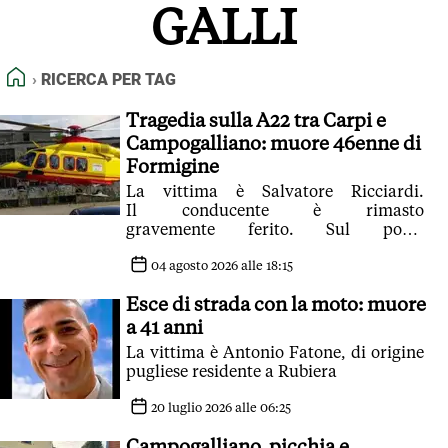
GALLI
FEED RSS
MAPPA DEL SITO
HOME
RICERCA PER TAG
NORMATIVE DEONTOLOGICHE
TERMINI e CONDIZIONI
Tragedia sulla A22 tra Carpi e
Campogalliano: muore 46enne di
Formigine
La vittima è Salvatore Ricciardi.
Il conducente è rimasto
gravemente ferito. Sul posto
l'elisoccorso del 118 ma per Ricciardi
non c'è stato nulla da fare
04 agosto 2026 alle 18:15
Esce di strada con la moto: muore
a 41 anni
La vittima è Antonio Fatone, di origine
pugliese residente a Rubiera
20 luglio 2026 alle 06:25
Campogalliano, picchia e