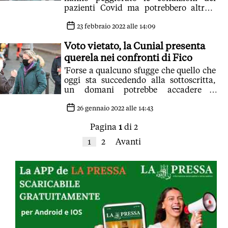
pazienti Covid ma potrebbero altres?
aver procurato un danno alle casse
dello Stato'
23 febbraio 2022 alle 14:09
Voto vietato, la Cunial presenta
querela nei confronti di Fico
'Forse a qualcuno sfugge che quello che
oggi sta succedendo alla sottoscritta,
un domani potrebbe accadere a
chiunque'
26 gennaio 2022 alle 14:43
Pagina
1
di 2
1
2
Avanti