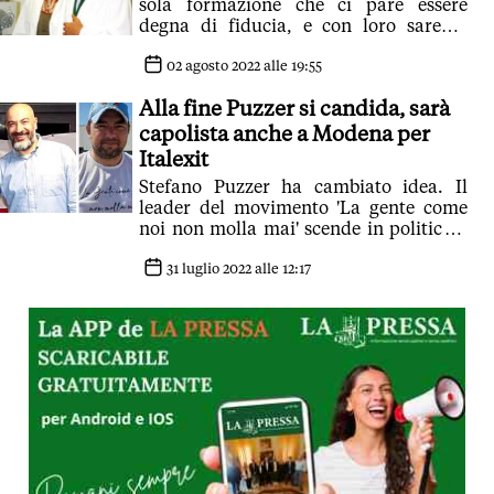
sola formazione che ci pare essere
degna di fiducia, e con loro saremo
ambedue candidati per il Senato'
02 agosto 2022 alle 19:55
Alla fine Puzzer si candida, sarà
capolista anche a Modena per
Italexit
Stefano Puzzer ha cambiato idea. Il
leader del movimento 'La gente come
noi non molla mai' scende in politica e
lo fa proprio con Italexit di Paragone
31 luglio 2022 alle 12:17