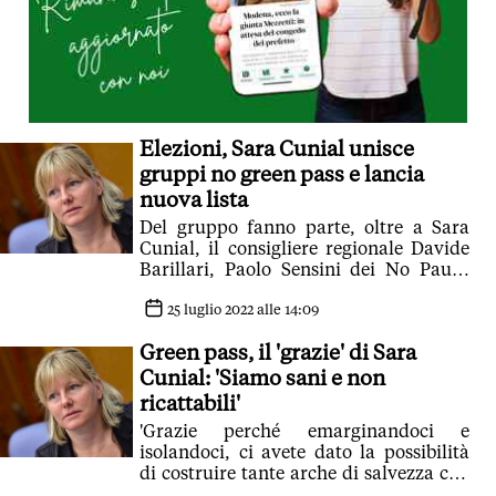
Elezioni, Sara Cunial unisce
gruppi no green pass e lancia
nuova lista
Del gruppo fanno parte, oltre a Sara
Cunial, il consigliere regionale Davide
Barillari, Paolo Sensini dei No Paura
Day, Luca Teodori del movimento 3V
25 luglio 2022 alle 14:09
Green pass, il 'grazie' di Sara
Cunial: 'Siamo sani e non
ricattabili'
'Grazie perché emarginandoci e
isolandoci, ci avete dato la possibilità
di costruire tante arche di salvezza con
il coraggio della dignità'