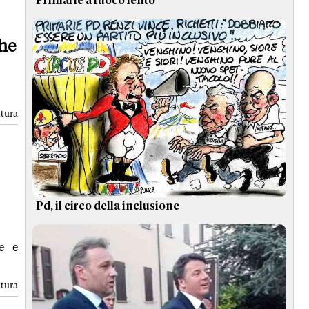
Primarie a fuoco lento
che
ttura
Pd, il circo della inclusione
e e
ttura