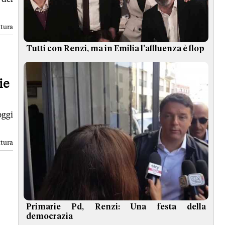
ttura
Tutti con Renzi, ma in Emilia l'affluenza è flop
ie
oggi
ttura
Primarie Pd, Renzi: Una festa della
democrazia