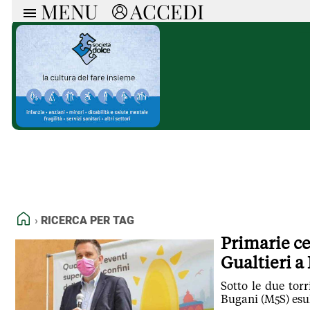
MENU
ACCEDI
ARTICOLI
RUB
Ricerca
Politica
Ruot
Economia
Doss
Società
Spaz
La Nera
Doss
Che Cultura
A cu
Pressa Tube
Il S
Sport
Necr
La Provincia
Cons
Mondo
Tutt
Italia
HOME
RICERCA PER TAG
Tutti gli Articoli
Primarie ce
Gualtieri 
Sotto le due torr
Bugani (M5S) esul