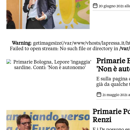
20 giugno 2021 alle
Warning
: getimagesize(/var/www/vhosts/lapressa.it/ht
Failed to open stream: No such file or directory in
/var
Primarie B
'Non è au
E sulla pagina d
già da qualche 
21 maggio 2021 a
Primarie Pd
Renzi
E i Ds possono es