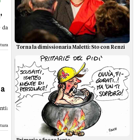
'
D da
ttura
Torna la dimissionaria Maletti: Sto con Renzi
 a
nti:
ttura