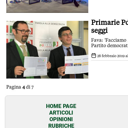
Primarie Pd
seggi
Fava: 'Facciamo a
Partito democrati
28 febbraio 2019 al
Pagina
4
di 7
HOME PAGE
ARTICOLI
OPINIONI
RUBRICHE