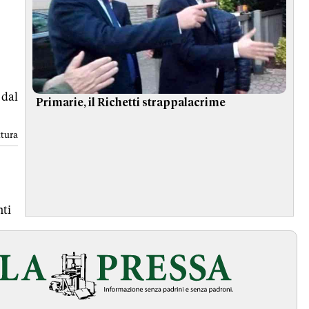
 dal
Primarie, il Richetti strappalacrime
ttura
ti