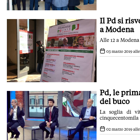
Il Pd si ris
a Modena
Alle 12 a Modena 
03 marzo 2019 alle
Pd, le prim
del buco
La soglia di v
cinquecentomila 
02 marzo 2019 alle