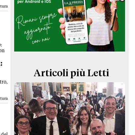
TERMINI e CONDIZIONI
ttura
:
on
:
Articoli più Letti
tro,
ttura
 del