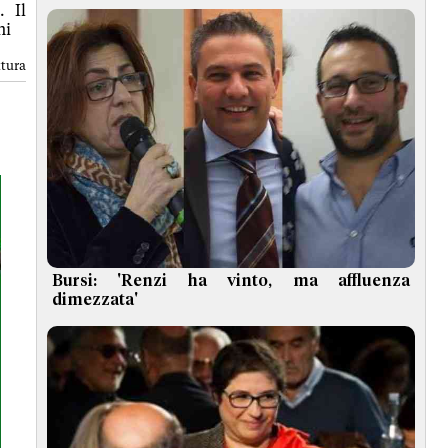
. Il
ni
ttura
Bursi: 'Renzi ha vinto, ma affluenza
dimezzata'