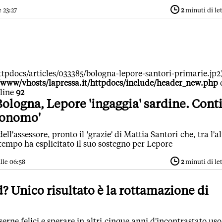
 23:27
2
minuti di le
tpdocs/articles/033385/bologna-lepore-santori-primarie.jp2)
/www/vhosts/lapressa.it/httpdocs/include/header_new.php
line
92
ologna, Lepore 'ingaggia' sardine. Conti
tonomo'
ell'assessore, pronto il 'grazie' di Mattia Santori che, tra l'al
tempo ha esplicitato il suo sostegno per Lepore
lle 06:58
2
minuti di le
? Unico risultato è la rottamazione di
serne felici e sperare in altri cinque anni d'incontrastato uso