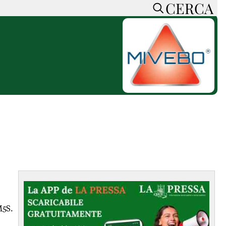
CERCA
HOME
CERCA
ACCEDI o REGISTRATI
CONTATTI
e
CON NOI
SOSTIENI LA PRESSA
CONOSCI LA PRESSA
he
COOKIE POLICY
PRIVACY POLICY
TTI
FEED RSS
MAPPA DEL SITO
NORMATIVE
M5S.
DEONTOLOGICHE